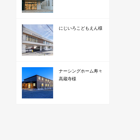
にじいろこどもえん様
ナーシングホーム寿々
高蔵寺様